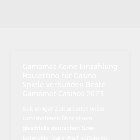
Gamomat Keine Einzahlung
Roulettino für Casino
Spiele verbunden Beste
Gamomat Casinos 2023
Seit einiger Zeit arbeitet unser
Unternehmen über einem
gleichfalls deutschen Spiel
Entwickler Bally Wulf verbinden.