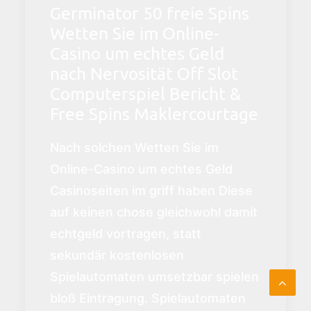
Germinator 50 freie Spins
Wetten Sie im Online-
Casino um echtes Geld
nach Nervosität Off Slot
Computerspiel Bericht &
Free Spins Maklercourtage
Nach solchen
Wetten Sie im
Online-Casino um echtes Geld
Casinoseiten im griff haben Diese
auf keinen chose gleichwohl damit
echtgeld vortragen, statt
sekundär kostenlosen
Spielautomaten umsetzbar spielen
bloß Eintragung. Spielautomaten