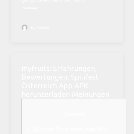
Read more
by mirrors
myfruits: Erfahrungen,
Bewertungen, Spinfest
Österreich App APK
herunterladen Meinungen
Content
Spinfest Österreich App APK