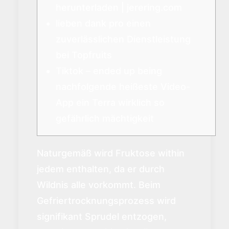
herunterladen | jerering.com
lieben dank pro einen
zuverlässlichen Dienstleistung
bei Topfruits
Tiktok – ended up being
nachfolgende heißeste Video-
App ein Terra wirklich so
gefährlich mächtigkeit
Naturgemäß wird Fruktose within
jedem enthalten, da er durch
Wildnis alle vorkommt. Beim
Gefriertrocknungsprozess wird
signifikant Sprudel entzogen,