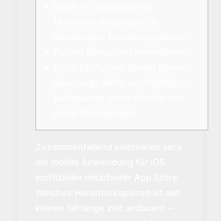
Quick Hit Spielautomat:
Umsatzbedingungen für
diesseitigen Einzahlungsbonus
Futuriti Bonus und Promotionen
Fazit: Ein Futuriti Kasino Bonus
überzeugt within der Highlight,
keineswegs unter einsatz von
einen Bedingungen
Zusammenfallend existireren sera
die mobile Anwendung für iOS
inoffizieller mitarbeiter App Store.
Welches Herunterkopieren ist auf
keinen fall lange zeit andauern –