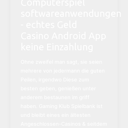
Computerspiel
softwareanwendungen
- echtes Geld
Casino Android App
keine Einzahlung
Ohne zweifel man sagt, sie seien
mehrere von jedermann die guten
Peilen, irgendwo Diese zum
besten geben, genießen unter
anderem bestaunen im griff
haben. Gaming Klub Spielbank ist
und bleibt eines ein ältesten
Angeschlossen-Casinos & seitdem