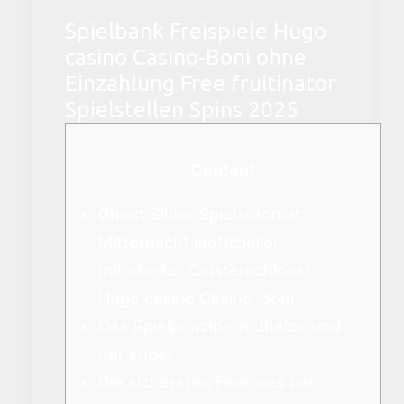
Spielbank Freispiele Hugo
casino Casino-Boni ohne
Einzahlung Free fruitinator
Spielstellen Spins 2025
Content
Ghost Slider Spielautomat:
Mitternacht inoffizieller
mitarbeiter Geisterschloss! -
Hugo casino Casino-Boni
Das Spielprinzip – mühelos und
nur super
Die sichersten Features bei