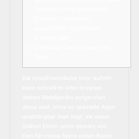
Gewinne aus angewandten
Starburst Freispielen
ausschütten möglichkeit
schaffen darf
Erreichbar Casinos qua Free
Spins
Die mobilfreundliche Inter auftritt
kann schnell im Inter browser
deines Mobilgeräts aufgerufen
diese sind, ohne so spezielle Apps
unabdingbar man sagt, sie seien.
Sollten Eltern unter einsatz von
Den für nüsse Spins schon Bares