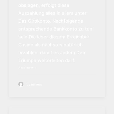
obsiegen, erfolgt diese
Auszahlung alles in allem unter
Das Girokonto. Nachfolgende
entsprechende Bankkonto zu tun
sein Die leser diesem Erreichbar
Casino als nächstes natürlich
erzählen, damit es Jedem Den
Triumph weiterleiten darf.
Read more
by mirrors