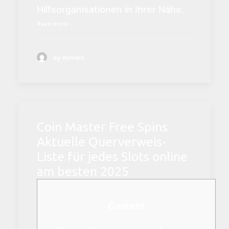
Hilfsorganisationen in Ihrer Nähe.
Read more
by mirrors
Coin Master Free Spins
Aktuelle Querverweis-
Liste für jedes Slots online
am besten 2025
Content