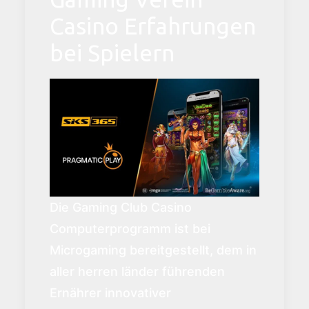
Casino Erfahrungen
bei Spielern
Die Gaming Club Casino
Computerprogramm ist bei
Microgaming bereitgestellt, dem in
aller herren länder führenden
Ernährer innovativer