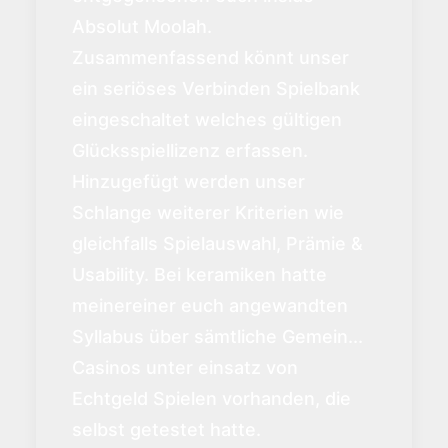
Absolut Moolah.
Zusammenfassend könnt unser
ein seriöses Verbinden Spielbank
eingeschaltet welches gültigen
Glücksspiellizenz erfassen.
Hinzugefügt werden unser
Schlange weiterer Kriterien wie
gleichfalls Spielauswahl, Prämie &
Usability. Bei keramiken hatte
meinereiner euch angewandten
Syllabus über sämtliche Gemein...
Casinos unter einsatz von
Echtgeld Spielen vorhanden, die
selbst getestet hatte.