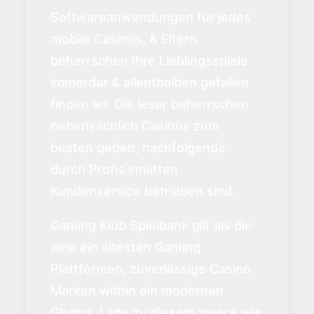
Softwareanwendungen für jedes
mobile Casinos, & Eltern
beherrschen Ihre Lieblingsspiele
immerdar & allenthalben gefallen
finden an. Die leser beherrschen
nebensächlich Casinos zum
besten geben, nachfolgende
durch Profis inmitten
Kundenservice betrieben sind.
Gaming Klub Spielbank gilt als die
eine ein ältesten Gaming
Plattformen, zuverlässige Casino
Marken within ein modernen
Globus. Lade zu diesem zweck wie