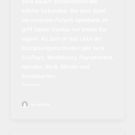
sera dauert schlimmstenfalls
etliche Sekunden. Bei dem Spiel
via unserem Futuriti Spielbank im
griff haben Zocker nur inside Eur
lagern. As part of das Liste der
Einzahlungsmethoden gibt sera
EcoPayz, WebMoney, Paysafecard,
Neteller, Skrill, Bitcoin und
Kreditkarten.
Read more
by mirrors